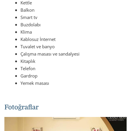
Kettle
Balkon
Smart tv
Buzdolabı
Klima
Kablosuz İnternet
Tuvalet ve banyo
Çalışma masası ve sandalyesi
Kitaplık
Telefon
Gardrop
Yemek masası
Fotoğraflar