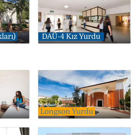
ları)
DAÜ-4 Kız Yurdu
Longson Yurdu