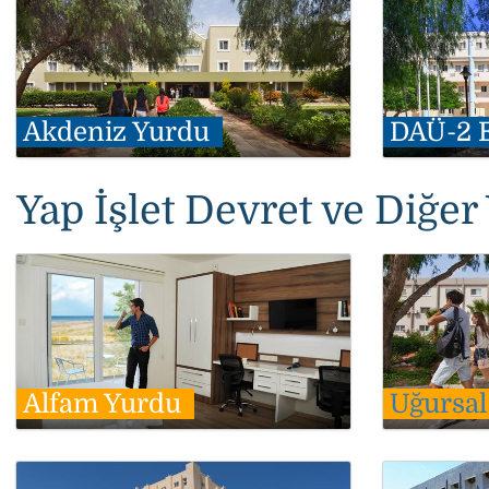
Akdeniz Yurdu
DAÜ-2 
Yap İşlet Devret ve Diğer 
Alfam Yurdu
Uğursa