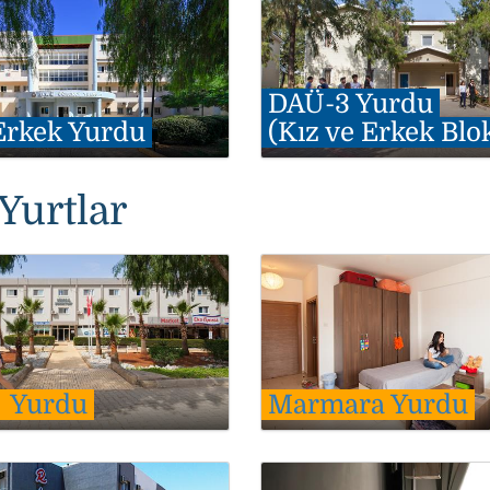
DAÜ-3 Yurdu
Erkek Yurdu
(Kız ve Erkek Blok
Yurtlar
l Yurdu
Marmara Yurdu