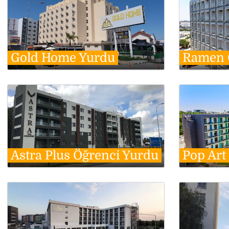
Gold Home Yurdu
Ramen Ö
Astra Plus Öğrenci Yurdu
Pop Art