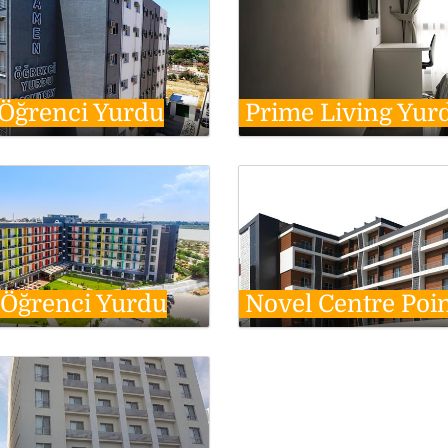
ğrenci Yurdu
Prime Living Yur
 Öğrenci Yurdu
Novel Centre Poi