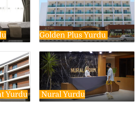
du
Golden Plus Yurdu
nt Yurdu
Nural Yurdu